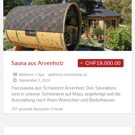
a
Arvenholz
t
S
Sauna aus Arvenholz
CHF19,000.00
Wellness + Spa
wellness-onlineshop.ch
September 2, 2024
Fasssauna aus Schweizer Arvenholz Das Saunafass
wird in unserer Schreinerei auf Mass angefertigt und die
Ausstattung nach Ihren Wünschen und Bedürfnissen
konfiguriert. Die Innenflächen sind glatt
[…]
707 gesamte Besucher, 0 heute